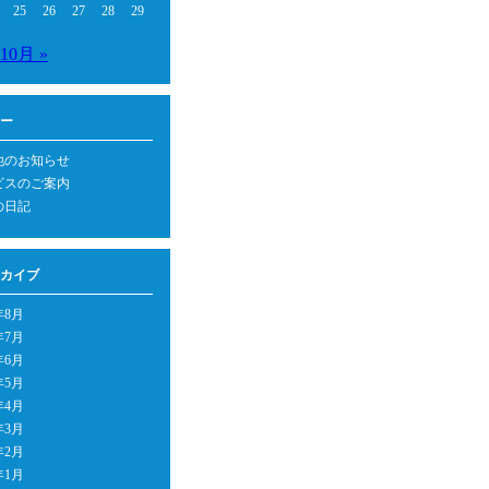
25
26
27
28
29
10月 »
ー
他のお知らせ
ビスのご案内
の日記
カイブ
年8月
年7月
年6月
年5月
年4月
年3月
年2月
年1月