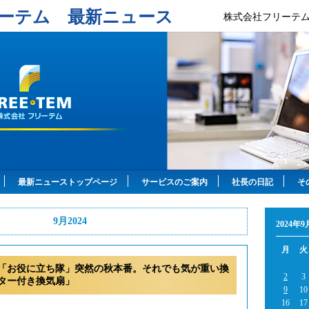
ーテム 最新ニュース
株式会社フリーテ
最新ニューストップページ
サービスのご案内
社長の日記
そ
9月2024
2024年9
月
火
「お役に立ち隊」突然の秋本番。それでも気が重い換
2
3
ター付き換気扇」
9
10
16
17