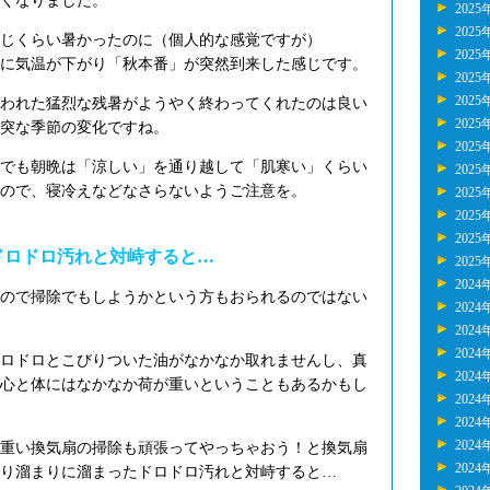
くなりました。
2025
2025
じくらい暑かったのに（個人的な感覚ですが）
2025
に気温が下がり「秋本番」が突然到来した感じです。
2025
2025
われた猛烈な残暑がようやく終わってくれたのは良い
2025
突な季節の変化ですね。
2025
でも朝晩は「涼しい」を通り越して「肌寒い」くらい
2025
ので、寝冷えなどなさらないようご注意を。
2025
2025
2025
ドロドロ汚れと対峙すると…
2025
2024
ので掃除でもしようかという方もおられるのではない
2024
2024
2024
ロドロとこびりついた油がなかなか取れませんし、真
2024
心と体にはなかなか荷が重いということもあるかもし
2024
2024
2024
重い換気扇の掃除も頑張ってやっちゃおう！と換気扇
2024
り溜まりに溜まったドロドロ汚れと対峙すると…