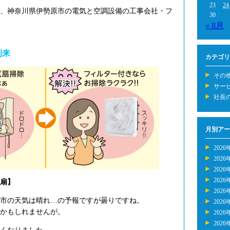
23
24
年、神奈川県伊勢原市の電気と空調設備の工事会社・フ
30
« 8月
到来
カテゴリ
その
サー
社長
月別アー
2026
2026
2026
2026
扇】
2026
市の天気は晴れ…の予報ですが曇りですね。
2026
かもしれませんが。
2026
2026