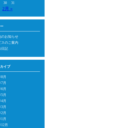
30
31
2月 »
ー
他のお知らせ
ビスのご案内
の日記
カイブ
年8月
年7月
年6月
年5月
年4月
年3月
年2月
年1月
年12月