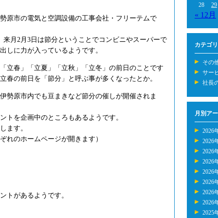
28
29
« 12月
伊勢原市の電気と空調設備の工事会社・フリーテムで
。来月2月3日は節分ということでコンビニやスーパーで
カテゴリ
出しに力が入っているようです。
その
「立春」「立夏」「立秋」「立冬」の前日のことです
サー
立春の前日を「節分」と呼ぶ事が多くなったとか。
社長
伊勢原市内でも豆まきなど節分の催しが開催されま
月別アー
ントを企画中のところもあるようです。
します。
2026
ぞれのホームページが開きます）
2026
2026
2026
2026
2026
2026
ントがあるようです。
2026
2025