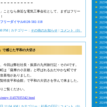
2025
＝＝＝＝＝＝＝＝＝＝
2025
」ことなら身近な電気工事会社として、まずはフリー
2025
！
2025
ーダイヤル0120-502-118
2025
2025
:08 PM | カテゴリー：
その他のお知らせ
|
コメント（0）
2025
2025
2025
2025
」で感じた平和の大切さ
2025
2024
。
2024
、今回は弊社社長・振原の九州旅行記・その4です。
2024
町は「薩摩の小京都」と呼ばれるおだやかな町です
2024
攻基地がありました。
2024
覧特攻平和会館」で平和の大切さを学んで来ました。
2024
2024
りご覧ください。
2024
em/entry-11457035342.html
2024
2024
6日 11:04 AM | カテゴリー：
社長の日記
|
コメント（0）