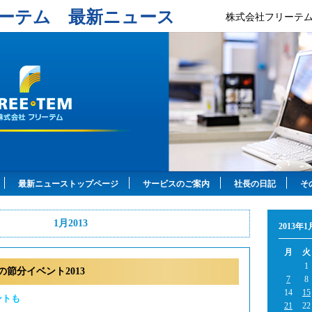
ーテム 最新ニュース
株式会社フリーテ
最新ニューストップページ
サービスのご案内
社長の日記
そ
1月2013
2013年1
月
火
1
節分イベント2013
7
8
14
15
ントも
21
22