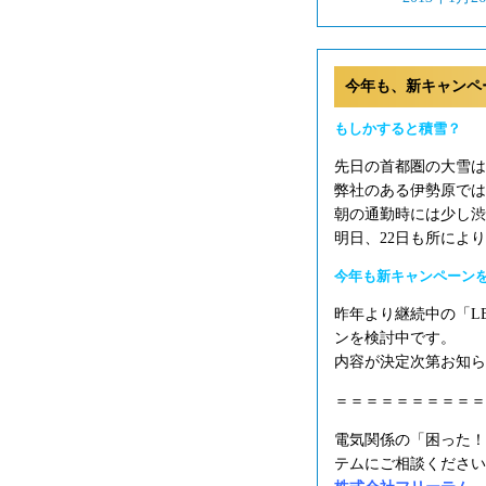
今年も、新キャンペ
もしかすると積雪？
先日の首都圏の大雪は
弊社のある伊勢原では
朝の通勤時には少し渋
明日、22日も所によ
今年も新キャンペーン
昨年より継続中の「L
ンを検討中です。
内容が決定次第お知ら
＝＝＝＝＝＝＝＝＝＝
電気関係の「困った！
テムにご相談ください