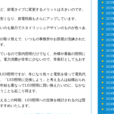
2025
2025
ど、節電タイプに変更するメリットは大きいのです。
2025
も安くなり、節電性能もさらにアップしています。
2025
2025
いのも魅力でスタイリッシュデザインのものが色々あ
2025
2025
の取り替えで、いつもの事務所やお部屋が洗練された
2025
す。
2025
2025
ているので室内照明だけでなく、外構や看板の照明に
2025
。電力消費が非常に少ないので、常夜灯としてもおす
2024
2024
2024
LED照明ですが、冬になり色々と電気を使って電気代
2024
、「LED照明に交換しよう」と考える人は結構おられ
2024
年始も重なってLED照明に買い換えたいのに、なかな
2024
うことも起こり得ます。
2024
2024
えるこの時期、LED照明への交換を検討されるのは賢
2024
すすめいたします。
2024