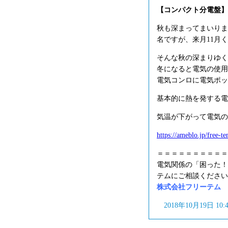
【コンパクト分電盤】河村
秋も深まってまいりま
名ですが、来月11月
そんな秋の深まりゆく
冬になると電気の使用
電気コンロに電気ポッ
基本的に熱を発する電
気温が下がって電気の
https://ameblo.jp/free-
＝＝＝＝＝＝＝＝＝＝
電気関係の「困った！
テムにご相談ください
株式会社フリーテム フリ
2018年10月19日 10