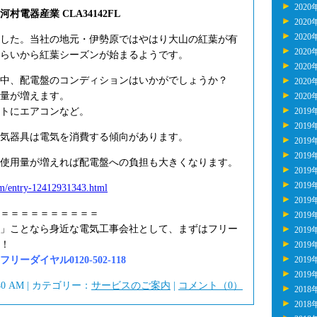
2020
電器産業 CLA34142FL
2020
2020
した。当社の地元・伊勢原ではやはり大山の紅葉が有
2020
くらいから紅葉シーズンが始まるようです。
2020
中、配電盤のコンディションはいかがでしょうか？
2020
量が増えます。
2020
トにエアコンなど。
2019
2019
気器具は電気を消費する傾向があります。
2019
2019
使用量が増えれば配電盤への負担も大きくなります。
2019
2019
tem/entry-12412931343.html
2019
＝＝＝＝＝＝＝＝＝＝
2019
」ことなら身近な電気工事会社として、まずはフリー
2019
！
2019
ーダイヤル0120-502-118
2019
2019
:40 AM | カテゴリー：
サービスのご案内
|
コメント（0）
2018
2018