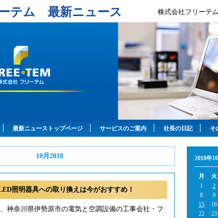
ーテム 最新ニュース
株式会社フリーテ
最新ニューストップページ
サービスのご案内
社長の日記
そ
10月2018
2018年1
月
火
1
2
LED照明器具への取り換えは今がおすすめ！
8
9
15
16
年、神奈川県伊勢原市の電気と空調設備の工事会社・フ
22
23