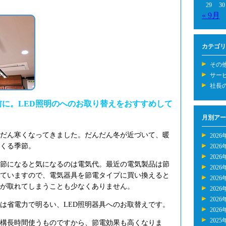
29
30
« 9月
カテゴリ
その
サー
社長
に。LED照明のへのお取り替えをおすすめして
月別アー
だん寒くなってきました。だんだん冬が近づいて、暖
2026
くる季節。
2026
2026
節になると気になるのは電気代。最近の電気製品は節
2026
ていますので、電気器具を節電タイプに買い換えると
2026
が取れてしまうことも少なくありません。
2026
2026
は省電力で明るい、LED照明器具へのお取替えです。
2026
2025
構長時間使うものですから、節電効果も高くなりま