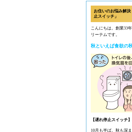
お住いのお悩み解決
止スイッチ」
こんにちは。創業33
リーテムです。
秋といえば食欲の
【遅れ停止スイッチ】パ
10月も半ば。秋も深