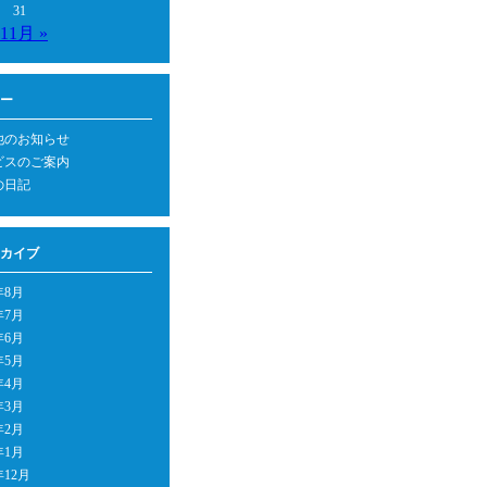
31
11月 »
ー
他のお知らせ
ビスのご案内
の日記
カイブ
年8月
年7月
年6月
年5月
年4月
年3月
年2月
年1月
年12月