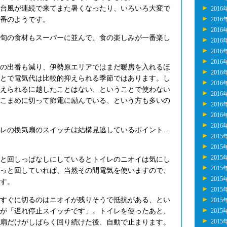
台風が連続で来てまた暑くなったり、いろいろ大変で
2016
番のようです。
2016
2016
旬の食材もスーパーに並んで、食の楽しみが一番楽し
2016
2016
2016
の出番も減り、伊勢原エリアではまだ暖房を入れるほ
2016
とで電気代は比較的抑えられる季節ではあります。し
2016
えられるに越したことはない、ということで使わない
2016
こまめに切って節電に励んでいる、という方も多いの
2016
2016
2016
レの換気扇のスイッチは結構見逃しているポイント…
2015
2015
2015
と回しっぱなしにしているとトイレのニオイは気にし
2015
っと回していれば、当然その間電気を使いますので、
2015
す。
2015
すぐに切るのはニオイが残りそうで抵抗がある、とい
2015
が「遅れ停止スイッチです」。トイレを使ったあと、
2015
2015
扇だけがしばらく回り続けた後、自動で止まります。