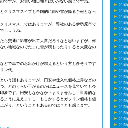
のですが、お買い物日和とはいかない感じですね。
2016
2016
とクリスマスイブも全国的に雨や雪が降る予報となっ
2016
2016
クリスマス…ではありますが、弊社のある伊勢原市で
2016
でしょうね。
2016
たら交通に影響が出て大変だろうなと思いますが。何
2016
ない地域なのでたまに雪が積もったりすると大変なの
2016
2016
2016
などで車でのお出かけが増えるという方も多そうです
2016
リン代。
2016
2015
という話もありますが、円安や仕入れ価格上昇などの
2015
つ、どのくらい下がるのかはニュースを見ていても今
2015
印象です。円安もなかなか止まりませんし、世界的な
2015
るように見えますし、もしかするとガソリン価格も値
2015
上がり、ということもあるのでは？とも感じます。
2015
2015
2015
2015