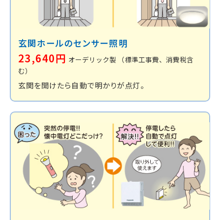
玄関ホールの
センサー照明
23,640円
オーデリック製
（標準工事費、消費税含
む）
玄関を開けたら自動で明かりが点灯。