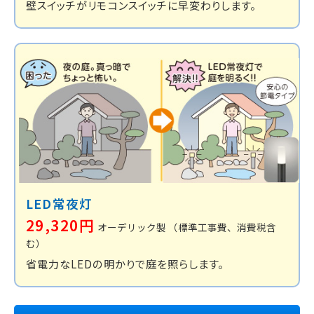
壁スイッチがリモコンスイッチに早変わりします。
LED常夜灯
29,320円
オーデリック製
（標準工事費、消費税含
む）
省電力なLEDの明かりで庭を照らします。