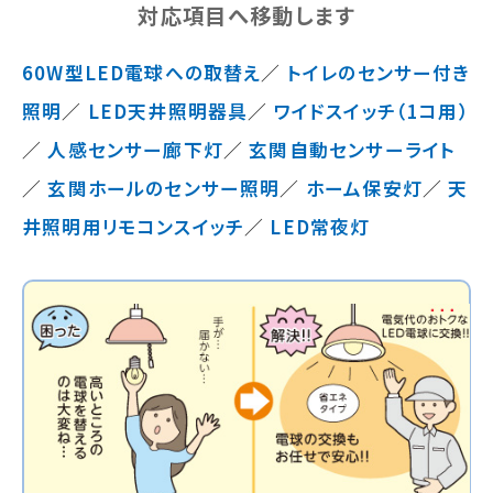
対応項目へ移動します
60W型LED電球への取替え
／
トイレのセンサー付き
照明
／
LED天井照明器具
／
ワイドスイッチ（1コ用）
／
人感センサー廊下灯
／
玄関自動センサーライト
／
玄関ホールのセンサー照明
／
ホーム保安灯
／
天
井照明用リモコンスイッチ
／
LED常夜灯