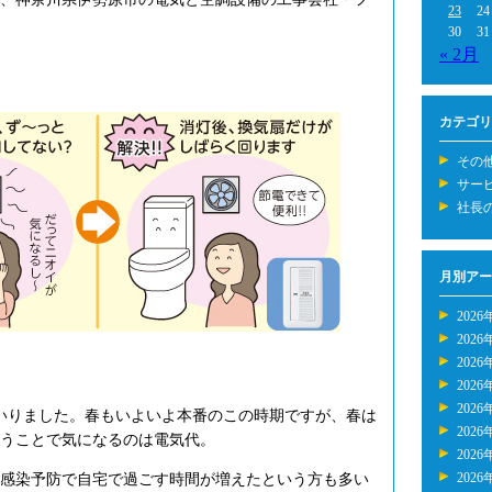
23
24
30
31
« 2月
カテゴリ
その
サー
社長
月別アー
2026
2026
2026
2026
2026
いりました。春もいよいよ本番のこの時期ですが、春は
2026
うことで気になるのは電気代。
2026
2026
感染予防で自宅で過ごす時間が増えたという方も多い