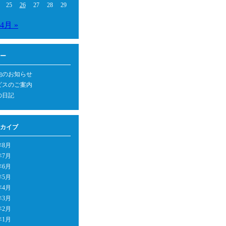
25
26
27
28
29
4月 »
ー
他のお知らせ
ビスのご案内
の日記
カイブ
年8月
年7月
年6月
年5月
年4月
年3月
年2月
年1月