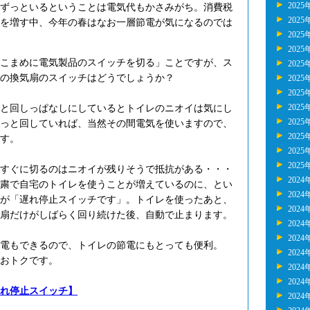
2025
ずっといるということは電気代もかさみがち。消費税
2025
を増す中、今年の春はなお一層節電が気になるのでは
2025
2025
こまめに電気製品のスイッチを切る」ことですが、ス
2025
の換気扇のスイッチはどうでしょうか？
2025
2025
2025
と回しっぱなしにしているとトイレのニオイは気にし
2025
っと回していれば、当然その間電気を使いますので、
2025
す。
2025
2025
すぐに切るのはニオイが残りそうで抵抗がある・・・
2024
粛で自宅のトイレを使うことが増えているのに、とい
2024
が「遅れ停止スイッチです」。トイレを使ったあと、
2024
扇だけがしばらく回り続けた後、自動で止まります。
2024
2024
電もできるので、トイレの節電にもとっても便利。
2024
おトクです。
2024
2024
れ停止スイッチ】
2024