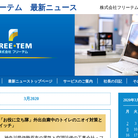
ーテム 最新ニュース
株式会社フリーテ
最新ニューストップページ
サービスのご案内
社長の日記
そ
3月2020
2020年3
月
火
「お役に立ち隊」外出自粛中のトイレのニオイ対策と
2
3
イッチ」
9
10
16
17
年、神奈川県伊勢原市の電気と空調設備の工事会社・フ