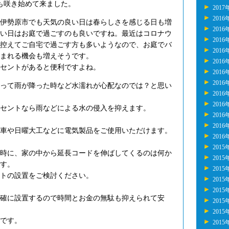
も咲き始めて来ました。
2017
2016
伊勢原市でも天気の良い日は春らしさを感じる日も増
2016
い日はお庭で過ごすのも良いですね。最近はコロナウ
2016
控えてご自宅で過ごす方も多いようなので、お庭でバ
2016
まれる機会も増えそうです。
2016
セントがあると便利ですよね。
2016
2016
って雨が降った時など水濡れが心配なのでは？と思い
2016
2016
セントなら雨などによる水の侵入を抑えます。
2016
2016
車や日曜大工などに電気製品をご使用いただけます。
2016
2015
時に、家の中から延長コードを伸ばしてくるのは何か
2015
す。
2015
トの設置をご検討ください。
2015
2015
確に設置するので時間とお金の無駄も抑えられて安
2015
2015
です。
2015