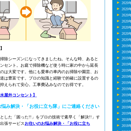
2020
2020
2020
2020
2020
2020
2020
2019
】
2019
2019
掃除シーズンになってきましたね。そんな時、あると
2019
ンセント。お庭で掃除機など使う時に家の中から延長
2019
のは大変です。他にも愛車の車内のお掃除や園芸、お
2019
道は豊富です。プロの知識と経験で的確に設置するの
2019
抑えられて安心。工事費込みなのでお得です。
2019
水屋外コンセント】
2019
2019
お悩み解決・「お役に立ち隊」にご連絡ください
2019
2019
とした「困った!!」をプロの技術で素早く「解決!!」す
2018
出張サービス
お住いのお悩み解決・「お役に立ち
2018