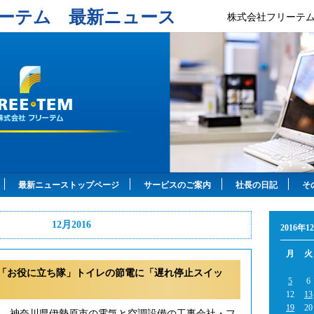
ーテム 最新ニュース
株式会社フリーテ
最新ニューストップページ
サービスのご案内
社長の日記
そ
12月2016
2016年1
月
火
「お役に立ち隊」トイレの節電に「遅れ停止スイッ
5
6
12
13
19
20
年、神奈川県伊勢原市の電気と空調設備の工事会社・フ