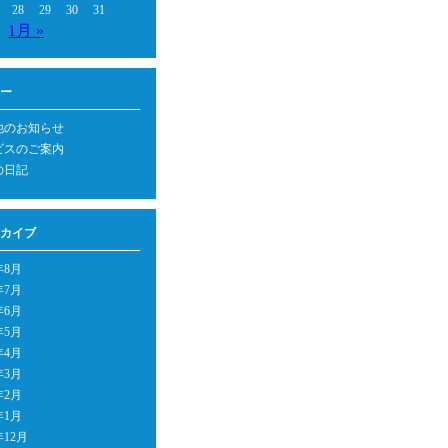
28
29
30
31
1月 »
ー
他のお知らせ
ビスのご案内
の日記
カイブ
年8月
年7月
年6月
年5月
年4月
年3月
年2月
年1月
年12月