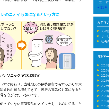
26
27
« 11月
イレのニオイも気になるという方に
カテゴリ
その
サー
社長
月別アー
2026
2026
ナソニック WTC5383W
2026
2026
ももうすぐ終わり。当社地元の伊勢原市でもすっかり年末
2026
冷え込む日も増えてきて、暖房の電気代も気になると
2026
電を心がけたいものです。
2026
2026
使っていない電気製品のスイッチをこまめに切る、と
2025