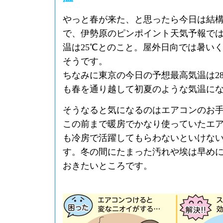
やっと春が来た、と思ったら今日は結
で、伊勢原のピンポイント天気予報で
温は25℃とのこと。屋外日向では暑い
そうです。
ちなみに東京の今日の予想最高気温は2
も春を通り越して初夏のような気温に
そうなると気になるのはエアコンのお
この前まで暖房でかなり使っていたエ
も冷房で活躍してもらわないといけな
す。冬の間にたまった汚れや埃は早め
おきたいところです。