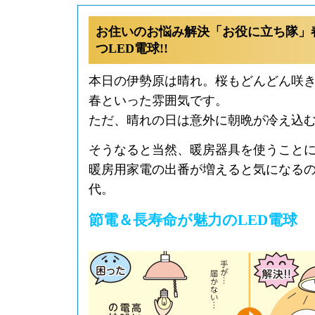
お住いのお悩み解決「お役に立ち隊」
つLED電球!!
本日の伊勢原は晴れ。桜もどんどん咲
春といった雰囲気です。
ただ、晴れの日は意外に朝晩が冷え込
そうなると当然、暖房器具を使うこと
暖房用家電の出番が増えると気になる
代。
節電＆長寿命が魅力のLED電球