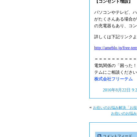
【コンセント増設】
パソコンやテレビ、ハ
がたくさんある場合が
の充電器もあり、コン
詳しくは下記リンクよ
http://ameblo.jp/free-t
＝＝＝＝＝＝＝＝＝＝
電気関係の「困った！
テムにご相談ください
株式会社フリーテム フリ
2016年8月22日 9
«
お住いのお悩み解決「お役
お住いのお悩み
コメントフィード