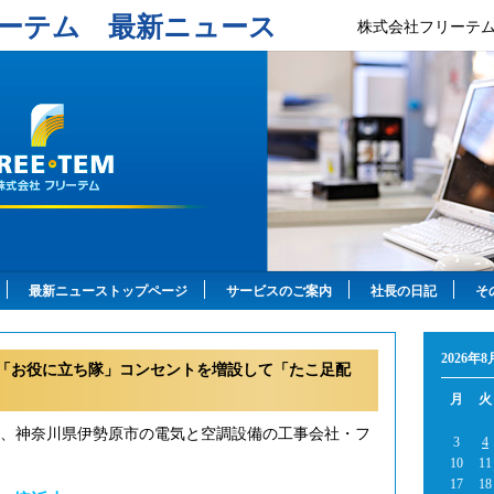
ーテム 最新ニュース
株式会社フリーテ
最新ニューストップページ
サービスのご案内
社長の日記
そ
2026年8
「お役に立ち隊」コンセントを増設して「たこ足配
月
火
年、神奈川県伊勢原市の電気と空調設備の工事会社・フ
3
4
10
11
17
18