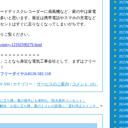
2025
2025
ードディスクレコーダーに扇風機など、家の中は家電
2025
多いと思います。最近は携帯電話やスマホの充電など
2025
セントはすぐに足りなくなってしまいがちです。
2025
2025
りご覧ください。
2025
2025
em/entry-12192590279.html
2025
＝＝＝＝＝＝＝＝＝＝
2025
」ことなら身近な電気工事会社として、まずはフリー
2025
！
2025
ーダイヤル0120-502-118
2024
2024
:20 AM | カテゴリー：
サービスのご案内
|
コメント（0）
2024
2024
2024
に立ち隊」夏の後半にも便利な「防水屋外コンセント」
2024
»
解決「お役に立ち隊」夏のトイレの節電に「遅れ停止スイッチ」
2024
2024
2024