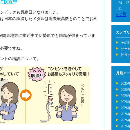
に接近中
24
25
31
ンピックも最終日となりました。
« 7月
は日本の獲得したメダルは過去最高数とのことでおめ
カテゴリ
が関東地方に接近中で伊勢原でも雨風が強まっていま
その
必要ですね。
サー
社長
ントの増設について。
月別アー
2026
2026
2026
2026
2026
2026
2026
2026