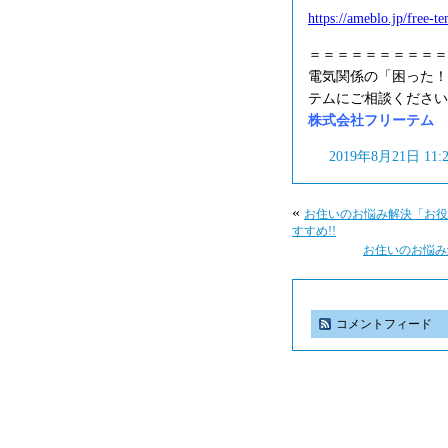
https://ameblo.jp/free-
＝＝＝＝＝＝＝＝＝＝
電気関係の「困った！
テムにご相談ください
株式会社フリーテム フリ
2019年8月21日 11
«
お住いのお悩み解決「お役
すすめ!!
お住いのお悩み
コメントフィード