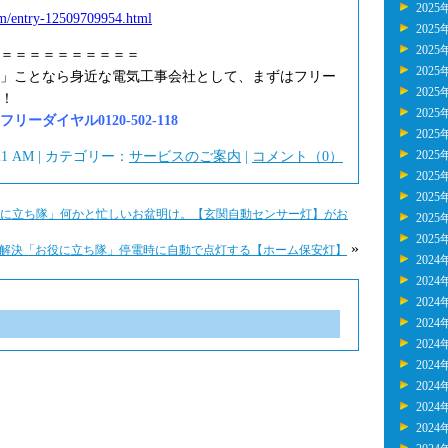
2025
tem/entry-12509709954.html
2025
2025
＝＝＝＝＝＝＝＝＝＝
2025
」ことなら身近な電気工事会社として、まずはフリー
2025
！
2025
ーダイヤル0120-502-118
2025
2025
:21 AM | カテゴリー：
サービスのご案内
|
コメント（0）
2025
2025
に立ち隊」何かと忙しいお盆明け。【玄関自動センサー灯】がお
2025
2025
»
解決「お役に立ち隊」停電時に自動で点灯する【ホーム保安灯】
2024
2024
2024
2024
2024
2024
2024
2024
2024