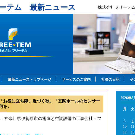
ーテム 最新ニュース
株式会社フリーテ
最新ニューストップページ
サービスのご案内
社長の日記
そ
2026年8
「お役に立ち隊」近づく秋。「玄関ホールのセンサー
宅を。
月
火
年、神奈川県伊勢原市の電気と空調設備の工事会社・フ
3
4
10
11
17
18